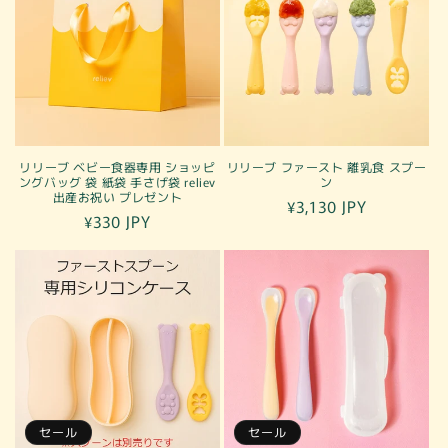
リリーブ ベビー食器専用 ショッピ
リリーブ ファースト 離乳食 スプー
ングバッグ 袋 紙袋 手さげ袋 reliev
ン
出産お祝い プレゼント
通
¥3,130 JPY
通
¥330 JPY
常
常
価
価
格
格
セール
セール