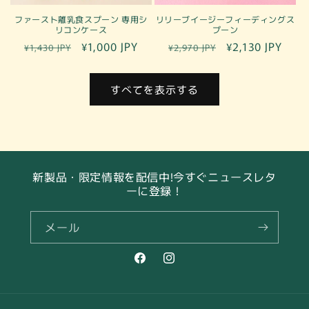
ファースト離乳食スプーン 専用シ
リリーブイージーフィーディングス
リコンケース
プーン
通
セ
¥1,000 JPY
通
セ
¥2,130 JPY
¥1,430 JPY
¥2,970 JPY
常
ー
常
ー
価
ル
価
ル
すべてを表示する
格
価
格
価
格
格
新製品・限定情報を配信中!今すぐニュースレタ
ーに登録！
メール
Facebook
Instagram