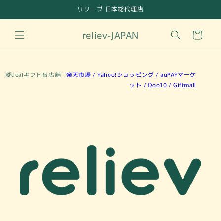
コンテ
リリーブ 日本総代理店
ンツに
進む
カ
reliev-JAPAN
ー
ト
愛dealギフト各店舗
楽天市場 /
Yahoo!ショッピング /
auPAYマーケ
ット /
Qoo10 /
Giftmall